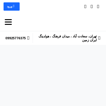
ورود
تهران، سعادت آباد ، میدان فرهنگ ، هولدینگ
09925776375
ایران زمین