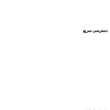
سایت شرط بندی ایرانی معتبر
دسترسی سریع
راز موفقیت در شرط‌بندی