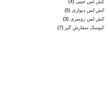
کش لس جیبی
4
کش لس دیواری
5
کش لس رومیزی
3
کیوسک سفارش گیر
7
همین حالا خرید کنید
بهترین و متنوع ترین دستگاه های