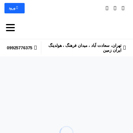
ورود
تهران، سعادت آباد ، میدان فرهنگ ، هولدینگ
09925776375
ایران زمین